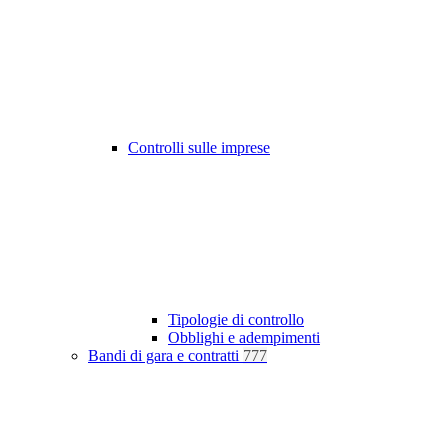
Controlli sulle imprese
Tipologie di controllo
Obblighi e adempimenti
Bandi di gara e contratti
777