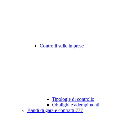
Controlli sulle imprese
Tipologie di controllo
Obblighi e adempimenti
Bandi di gara e contratti
777