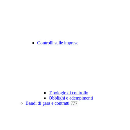
Controlli sulle imprese
Tipologie di controllo
Obblighi e adempimenti
Bandi di gara e contratti
777