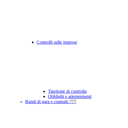
Controlli sulle imprese
Tipologie di controllo
Obblighi e adempimenti
Bandi di gara e contratti
777