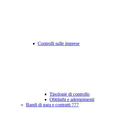
Controlli sulle imprese
Tipologie di controllo
Obblighi e adempimenti
Bandi di gara e contratti
777