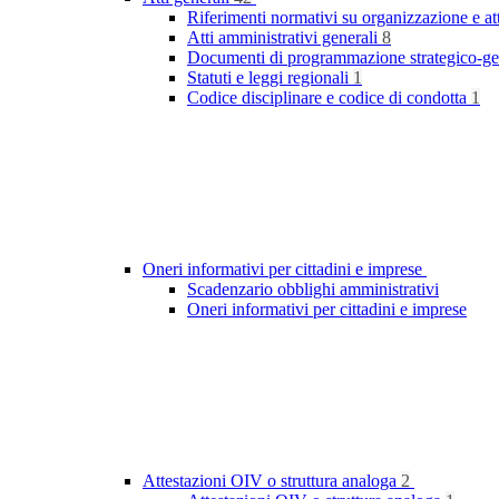
Riferimenti normativi su organizzazione e at
Atti amministrativi generali
8
Documenti di programmazione strategico-ge
Statuti e leggi regionali
1
Codice disciplinare e codice di condotta
1
Oneri informativi per cittadini e imprese
Scadenzario obblighi amministrativi
Oneri informativi per cittadini e imprese
Attestazioni OIV o struttura analoga
2