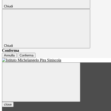
Chiudi
Chiudi
Conferma
Annulla
Conferma
close