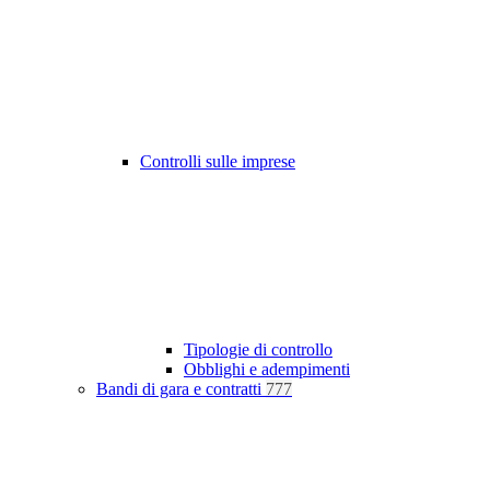
Controlli sulle imprese
Tipologie di controllo
Obblighi e adempimenti
Bandi di gara e contratti
777