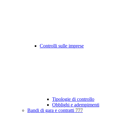
Controlli sulle imprese
Tipologie di controllo
Obblighi e adempimenti
Bandi di gara e contratti
777