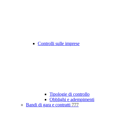
Controlli sulle imprese
Tipologie di controllo
Obblighi e adempimenti
Bandi di gara e contratti
777