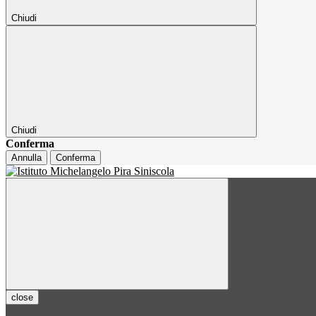
Chiudi
Chiudi
Conferma
Annulla
Conferma
close