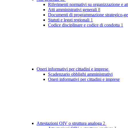
Riferimenti normativi su organizzazione e at
Atti amministrativi generali
8
Documenti di programmazione strategico-ge
Statuti e leggi regionali
1
Codice disciplinare e codice di condotta
1
Oneri informativi per cittadini e imprese
Scadenzario obblighi amministrativi
Oneri informativi per cittadini e imprese
Attestazioni OIV o struttura analoga
2