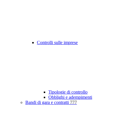
Controlli sulle imprese
Tipologie di controllo
Obblighi e adempimenti
Bandi di gara e contratti
777