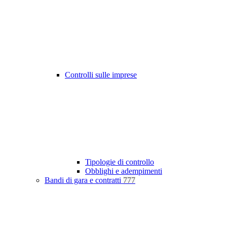
Controlli sulle imprese
Tipologie di controllo
Obblighi e adempimenti
Bandi di gara e contratti
777