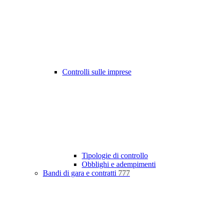
Controlli sulle imprese
Tipologie di controllo
Obblighi e adempimenti
Bandi di gara e contratti
777