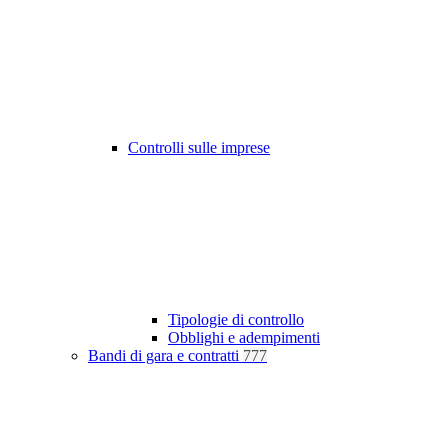
Controlli sulle imprese
Tipologie di controllo
Obblighi e adempimenti
Bandi di gara e contratti
777